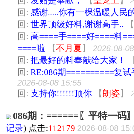
回:
发贴是奉献，
【
皇龙工
】
回:
感谢.....你有一棵温暖人民的
回:
世界顶级好料,谢谢高手..
回:
高====手====好====料==
====啦
【
不月夏
】
2026-08-08
回:
把最好的料奉献给大家！
回:
RE:086期==========复
2026-08-08 15:55
回:
支持你!!!!!!顶你
【
朗姿
】
086期：======〖平特一码〗=
记录
) 点击:
112179
2026-08-08 15: