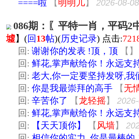
====啦
【
明明儿
】
2026-08-08
086期：〖平特一肖，平码2
墟
】
(
回
13
帖
)(
历史记录
) 点击:
721
回:
谢谢你的发表 !顶，顶
【
】
回:
鲜花,掌声献给你！永远支
回:
老大,你一定要坚持发呀,我
回:
你是我最崇拜的高手
【
无
回:
辛苦你了
【
龙轻摇
】
2026-
回:
鲜花,掌声献给你！永远支
回:
【天天顶你】
【
风墙
】
202
回:
相信你的实力, 你是最棒的