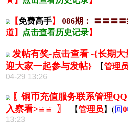
★】
点击查看历史记录
】
【
免费高手
】
086期： 〓〓
道】
点击查看历史记录
】
发帖有奖-点击查看 -{长
迎大家一起参与发帖}
【
管理
04-29 13:26
〖铜币充值服务联系管理QQ 8
入察看>≌≌ 〗
【
管理员
】
(
回
0
13:23