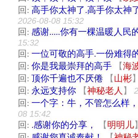
回:
高手你太神了.高手你太神
2026-08-08 15:32
回:
感谢.....你有一棵温暖人民的
15:32
回:
一位可敬的高手.一份难得的
回:
你是我最崇拜的高手
【
海
回:
顶你千遍也不厌倦
【
山彬
回:
永远支持你
【
神秘老人
】
回:
一个字：牛，不管怎么样
08 15:42
回:
.感谢你的分享，
【
明明儿
回:
感谢您真诚奉献！
【
神秘