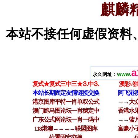
麒麟
本站不接任何虚假资料
a
www.
永久网址：
复式★复式三中三★⒊中⒊
澳彩√
本站长期固定友情链接交换
阿飞港
港京图库平特一肖单双公式
→→大
澳门跑马图论坛一肖稳定中
香港水
广东公式网论坛一肖一码中
→→蓝
118港澳→→→→联盟图库
富豪小
位置固定交换