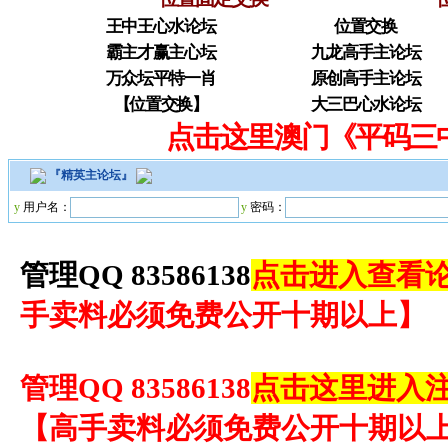
王中王心水论坛
位置交换
霸主才赢主心坛
九龙高手主论坛
万众坛平特一肖
原创高手主论坛
【位置交换】
大三巴心水论坛
点击这里澳门《平码三
『
精英主论坛
』
y
用户名：
y
密码：
管理QQ 83586138
点击进入查看论
手卖料必须免费公开十期以上
】
管理QQ 83586138
点击这里进入
【
高手卖料必须免费公开十期以