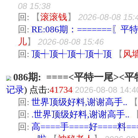
08 15:38
回:
【
滚滚钱
】
2026-08-08 15:
回:
RE:086期：=======〖平
儿
】
2026-08-08 15:46
回:
顶┽顶┽顶┽顶┽顶
【
风
086期: ====<平特一尾><平
记录
) 点击:
41734
2026-08-08 14:4
回:
世界顶级好料,谢谢高手..
回:
.世界顶级好料,谢谢高手..
回:
高====手====好====料==