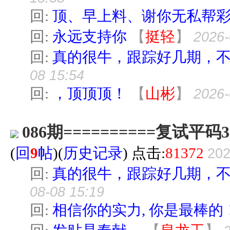
回:
顶、早上料、谢你无私帮
回:
永远支持你
【
挺轻
】
2026-
回:
真的很牛，跟踪好几期，
08 15:54
回:
，顶顶顶！
【
山彬
】
2026-
086期==========复试平码3
(
回
9
帖
)(
历史记录
) 点击:
81372
202
回:
真的很牛，跟踪好几期，
08-08 15:19
回:
相信你的实力, 你是最棒的