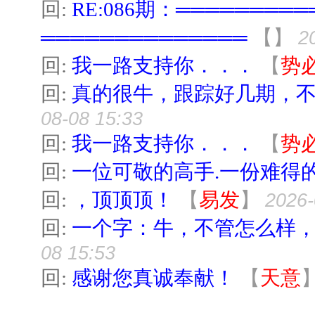
回:
RE:086期：═══════
══════════════
【
】
2
回:
我一路支持你．．．
【
势
回:
真的很牛，跟踪好几期，
08-08 15:33
回:
我一路支持你．．．
【
势
回:
一位可敬的高手.一份难得的
回:
，顶顶顶！
【
易发
】
2026-
回:
一个字：牛，不管怎么样
08 15:53
回:
感谢您真诚奉献！
【
天意