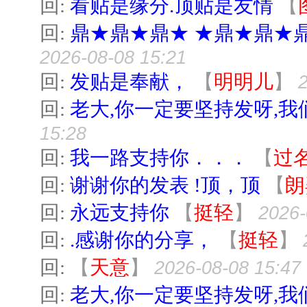
回:
看贴是缘分.顶贴是友情
【
回:
鼎★鼎★鼎★ ★鼎★鼎★
2026-08-08 15:21
回:
发贴是奉献，
【
明明儿
】
回:
老大,你一定要坚持发呀,我
15:28
回:
我一路支持你．．．
【
过
回:
谢谢你的发表 !顶，顶
【
朗
回:
永远支持你
【
挺轻
】
2026-
回:
.感谢你的分享，
【
挺轻
】
回:
【
天意
】
2026-08-08 15:47
回:
老大,你一定要坚持发呀,我