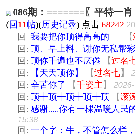
086期：=======〖平特一肖，
(
回
11
帖
)(
历史记录
) 点击:
68242
20
回:
我要把你顶得高高的......
【
回:
顶、早上料、谢你无私帮
回:
顶你千遍也不厌倦
【
过名
回:
【天天顶你】
【
过名七
】
回:
辛苦你了
【
千姿主
】
2026-
回:
顶┽顶┽顶┽顶┽顶
【
滚
回:
感谢.....你有一棵温暖人民的
15:38
回:
一个字：牛，不管怎么样