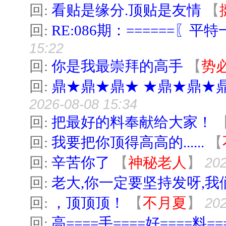
回:
看贴是缘分.顶贴是友情
【
回:
RE:086期：======〖平特
15:22
回:
你是我最崇拜的高手
【
势
回:
鼎★鼎★鼎★ ★鼎★鼎★
2026-08-08 15:34
回:
把最好的料奉献给大家！
回:
我要把你顶得高高的......
【
回:
辛苦你了
【
神秘老人
】
202
回:
老大,你一定要坚持发呀,我
回:
，顶顶顶！
【
不月夏
】
202
回:
高====手====好====料==