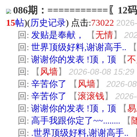
086期：===========〖12
15
帖
)(
历史记录
) 点击:
73022
2026-
回:
发贴是奉献，
【
无情
】
202
回:
世界顶级好料,谢谢高手..
回:
谢谢你的发表 !顶，顶
【
不
回:
【
风墙
】
2026-08-08 15:29
回:
辛苦你了
【
风墙
】
2026-08
回:
辛苦你了
【
滚滚钱
】
2026-
回:
谢谢你的发表 !顶，顶
【
易
回:
高手我跟你定了~~........
【
回:
.世界顶级好料,谢谢高手..