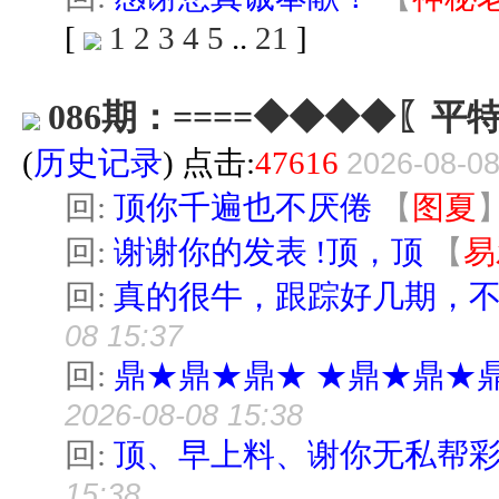
[
1
2
3
4
5
..
21
]
086期：====◆◆◆◆〖平
(
历史记录
) 点击:
47616
2026-08-08
回:
顶你千遍也不厌倦
【
图夏
回:
谢谢你的发表 !顶，顶
【
易
回:
真的很牛，跟踪好几期，
08 15:37
回:
鼎★鼎★鼎★ ★鼎★鼎★
2026-08-08 15:38
回:
顶、早上料、谢你无私帮
15:38