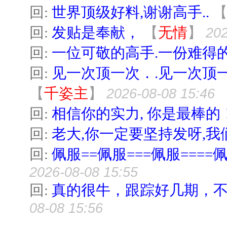
回:
世界顶级好料,谢谢高手..
回:
发贴是奉献，
【
无情
】
202
回:
一位可敬的高手.一份难得的
回:
见一次顶一次．.见一次顶一
【
千姿主
】
2026-08-08 15:46
回:
相信你的实力, 你是最棒的
回:
老大,你一定要坚持发呀,我
回:
佩服==佩服===佩服====佩
2026-08-08 15:55
回:
真的很牛，跟踪好几期，
08-08 15:56