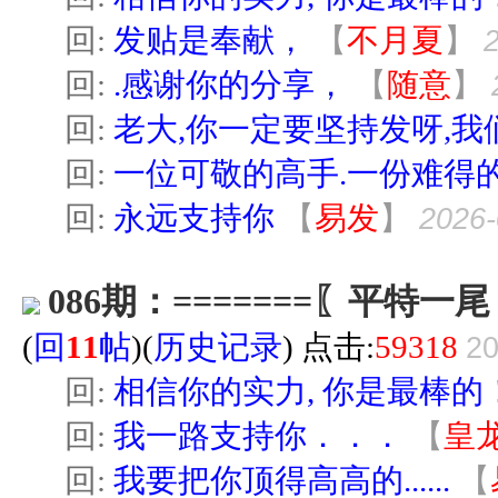
回:
发贴是奉献，
【
不月夏
】
回:
.感谢你的分享，
【
随意
】
回:
老大,你一定要坚持发呀,我
回:
一位可敬的高手.一份难得的
回:
永远支持你
【
易发
】
2026-
086期：=======〖平特一尾，
(
回
11
帖
)(
历史记录
) 点击:
59318
20
回:
相信你的实力, 你是最棒的
回:
我一路支持你．．．
【
皇
回:
我要把你顶得高高的......
【