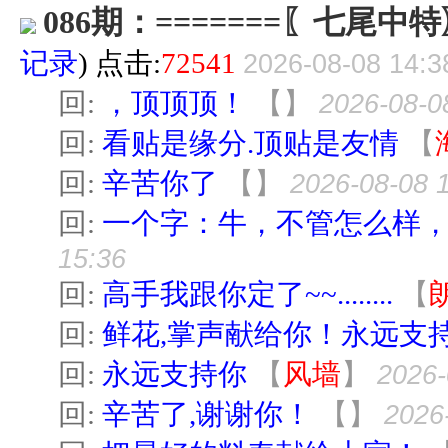
086期：=======〖七尾中特〗
记录
) 点击:
72541
2026-08-08 14:3
回:
，顶顶顶！
【
】
2026-08-0
回:
看贴是缘分.顶贴是友情
【
回:
辛苦你了
【
】
2026-08-08 
回:
一个字：牛，不管怎么样
15:36
回:
高手我跟你定了~~........
【
回:
鲜花,掌声献给你！永远支
回:
永远支持你
【
风墙
】
2026-
回:
辛苦了,谢谢你！
【
】
2026