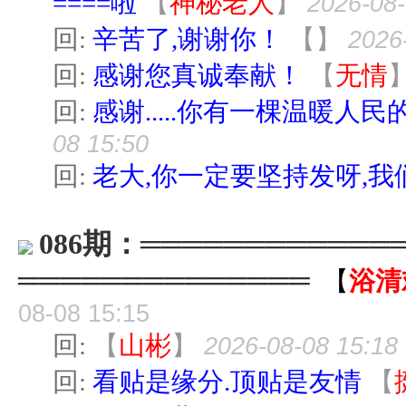
====啦
【
神秘老人
】
2026-08-
回:
辛苦了,谢谢你！
【
】
2026
回:
感谢您真诚奉献！
【
无情
回:
感谢.....你有一棵温暖人民的
08 15:50
回:
老大,你一定要坚持发呀,我
086期：═══════════
══════════════
【
浴清
08-08 15:15
回:
【
山彬
】
2026-08-08 15:18
回:
看贴是缘分.顶贴是友情
【