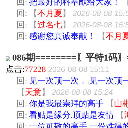
回:
把最好的料奉献给大家！
回:
【
不月夏
】
2026-08-08 15:
回:
【
过名七
】
2026-08-08 15:
回:
感谢您真诚奉献！
【
不月
086期========〖平特1码〗=
点击:
77228
2026-08-08 15:11
回:
见一次顶一次．.见一次顶一
【
天意
】
2026-08-08 15:24
回:
你是我最崇拜的高手
【
山
回:
看贴是缘分.顶贴是友情
【
回:
一位可敬的高手.一份难得的