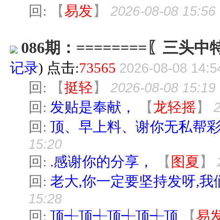
回:
【
易发
】
2026-08-08 15:56
086期：========〖三头中特
记录
) 点击:
73565
2026-08-08 14:5
回:
【
挺轻
】
2026-08-08 15:19
回:
发贴是奉献，
【
龙轻摇
】
回:
顶、早上料、谢你无私帮
15:20
回:
.感谢你的分享，
【
图夏
】
回:
老大,你一定要坚持发呀,我
15:28
回:
顶┽顶┽顶┽顶┽顶
【
易