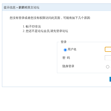
提示信息 »
麒麟精英主论坛
您没有登录或者您没有权限访问此页面，可能有如下几个原因:
帖子ID非法
您还不是论坛会员,请先登录论坛
登录
用户名
密 码
隐身登录