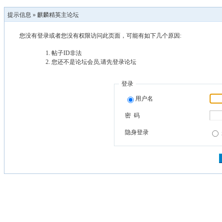
提示信息 »
麒麟精英主论坛
您没有登录或者您没有权限访问此页面，可能有如下几个原因:
帖子ID非法
您还不是论坛会员,请先登录论坛
登录
用户名
密 码
隐身登录