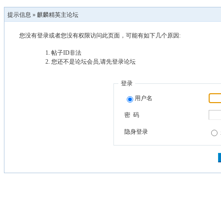
提示信息 »
麒麟精英主论坛
您没有登录或者您没有权限访问此页面，可能有如下几个原因:
帖子ID非法
您还不是论坛会员,请先登录论坛
登录
用户名
密 码
隐身登录