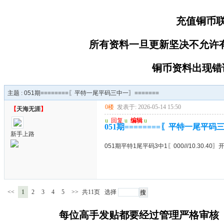
充值铜币联系
所有资料一旦更新坚决不允许
铜币资料出现错
主题 :
051期========〖平特一尾平码三中一〗=======
0楼
发表于: 2026-05-14 15:50
【
天海无涯
】
u
回复
u
编辑
u
051期========〖平特一尾平码三
新手上路
051期平特1尾平码3中1〖000///10.30.4
<<
1
2
3
4
5
>>
共11页 选择
每位高手发贴都要经过管理严格审核