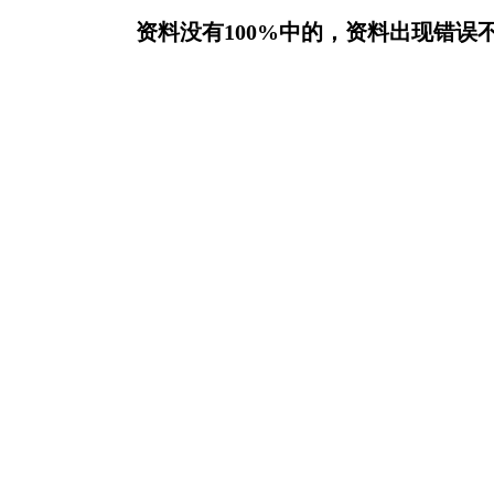
资料没有100%中的，资料出现错