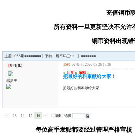
充值铜币联系
所有资料一旦更新坚决不允许
铜币资料出现错
主题 :
056期========〖平特一尾平码三中一〗=======
15楼
发表于: 2026-05-26 18:36
【
明明儿
】
u
回复
u
编辑
u
把最好的料奉献给大家！
精灵王
把最好的料奉献给大家！
<<
13
14
15
16
>>
共16页 选择
每位高手发贴都要经过管理严格审核