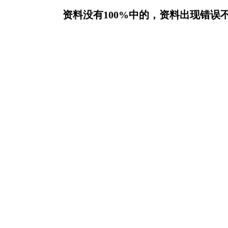
资料没有100%中的，资料出现错