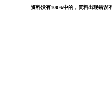
资料没有100%中的，资料出现错