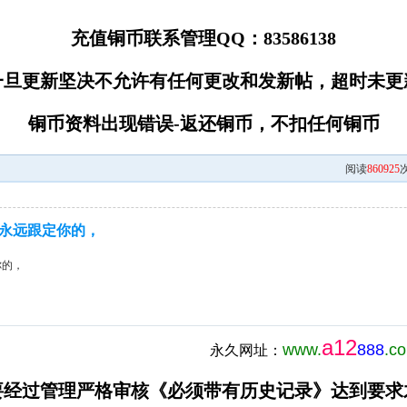
充值铜币联系管理QQ：83586138
一旦更新坚决不允许有任何更改和发新帖，超时未更
铜币资料出现错误-返还铜币，不扣任何铜币
阅读
860925
次
永远跟定你的，
你的，
a12
www.
888
.c
永久网址：
要经过管理严格审核《必须带有历史记录》达到要求