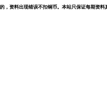
%中的，资料出现错误不扣铜币。本站只保证每期资料